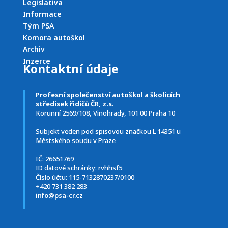
Legislativa
Informace
Tým PSA
Komora autoškol
Archiv
Inzerce
Kontaktní údaje
Profesní společenství autoškol a školicích
středisek řidičů ČR, z.s.
Korunní 2569/108, Vinohrady, 101 00 Praha 10
Subjekt veden pod spisovou značkou L 14351 u
Městského soudu v Praze
IČ: 26651769
ID datové schránky:
rvhhsf5
Číslo účtu: 115-7132870237/0100
+420 731 382 283
info@psa-cr.cz