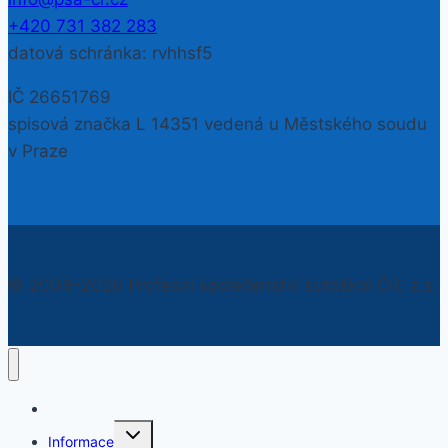
+420 731 382 283
datová schránka: rvhhsf5
IČ 26651769
spisová značka L 14351 vedená u Městského soudu
v Praze
© 2004–2026 Profesní společenství autoškol ČR, z.s.
Semináře
Toggle
Informace
child