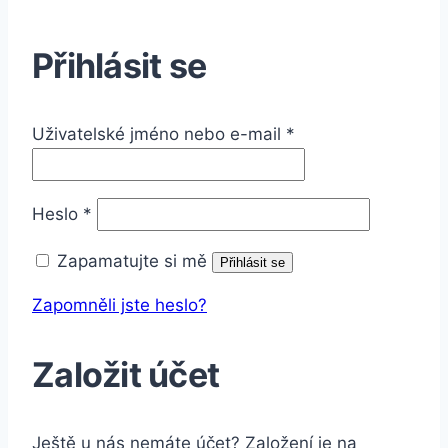
Přihlásit se
Povinné
Uživatelské jméno nebo e-mail
*
Povinné
Heslo
*
Zapamatujte si mě
Přihlásit se
Zapomněli jste heslo?
Založit účet
Ještě u nás nemáte účet? Založení je na