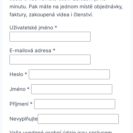
minutu. Pak máte na jednom místě objednávky,
faktury, zakoupená videa i členství.
Povinné
Uživatelské jméno
*
Povinné
E-mailová adresa
*
Povinné
Heslo
*
Jméno
*
Příjmení
*
Nevyplňujte
Vaše uvedené osobní údaje jsou správcem