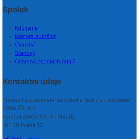
Spolek
Kdo jsme
Komora autoškol
Členství
Stanovy
Ochrana osobních údajů
Kontaktní údaje
Profesní společenství autoškol a školicích středisek
řidičů ČR, z.s.
Korunní 2569/108, Vinohrady
101 00 Praha 10
info@psa-cr.cz