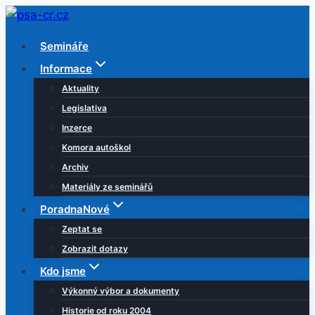
Přeskočit
na
Semináře
obsah
Informace
Aktuality
Legislativa
Inzerce
Komora autoškol
Archiv
Materiály ze seminářů
Poradna
Nové
Zeptat se
Zobrazit dotazy
Kdo jsme
Výkonný výbor a dokumenty
Historie od roku 2004