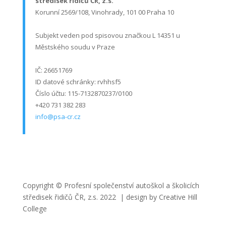
středisek řidičů ČR, z.s.
Korunní 2569/108, Vinohrady, 101 00 Praha 10
Subjekt veden pod spisovou značkou L 14351 u
Městského soudu v Praze
IČ: 26651769
ID datové schránky:
rvhhsf5
Číslo účtu: 115-7132870237/0100
+420 731 382 283
info@psa-cr.cz
Copyright © Profesní společenství autoškol a školicích
středisek řidičů ČR, z.s. 2022 | design by Creative Hill
College