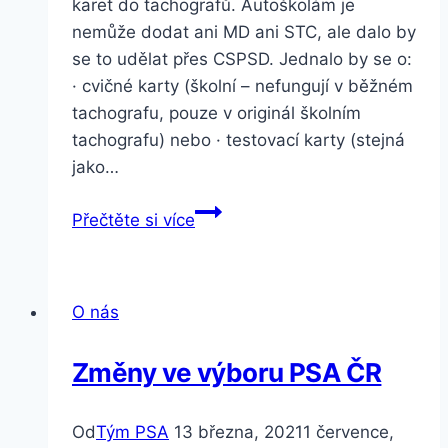
karet do tachografů. Autoškolám je
nemůže dodat ani MD ani STC, ale dalo by
se to udělat přes CSPSD. Jednalo by se o:
· cvičné karty (školní – nefungují v běžném
tachografu, pouze v originál školním
tachografu) nebo · testovací karty (stejná
jako…
Průzkum
Přečtěte si více
–
testovací
nebo
O nás
cvičné
karty
Změny ve výboru PSA ČR
do
tachografů
Od
Tým PSA
13 března, 2021
1 července,