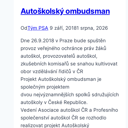
doplnění
Autoškolský ombudsman
Od
Tým PSA
9 září, 2018
1 srpna, 2026
Dne 26.9.2018 v Praze bude spuštěn
provoz veřejného ochránce práv žáků
autoškol, provozovatelů autoškol,
zkušebních komisařů se snahou kultivovat
obor vzdělávání řidičů v ČR
Projekt Autoškolský ombudsman je
společným projektem
dvou nejvýznamnějších spolků sdružujících
autoškoly v České Republice.
Vedení Asociace autoškol ČR a Profesního
společenství autoškol ČR se rozhodlo
realizovat projekt Autoškolský