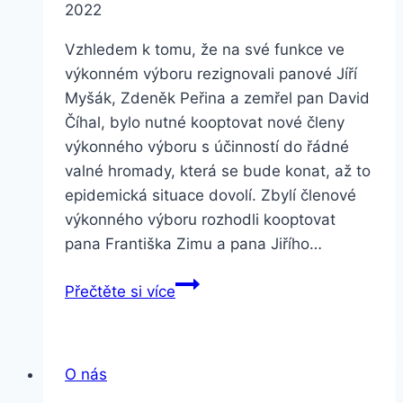
2022
Vzhledem k tomu, že na své funkce ve
výkonném výboru rezignovali panové Jíří
Myšák, Zdeněk Peřina a zemřel pan David
Číhal, bylo nutné kooptovat nové členy
výkonného výboru s účinností do řádné
valné hromady, která se bude konat, až to
epidemická situace dovolí. Zbylí členové
výkonného výboru rozhodli kooptovat
pana Františka Zimu a pana Jiřího…
Změny
Přečtěte si více
ve
výboru
PSA
O nás
ČR