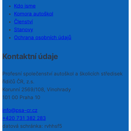
Kdo jsme
Komora autoškol
Členství
Stanovy
Ochrana osobních údajů
Kontaktní údaje
Profesní společenství autoškol a školicích středisek
řidičů ČR, z.s.
Korunní 2569/108, Vinohrady
101 00 Praha 10
info@psa-cr.cz
+420 731 382 283
datová schránka: rvhhsf5