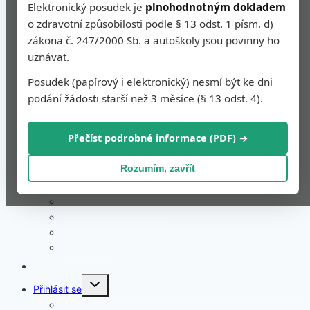
Elektronický posudek je
plnohodnotným dokladem
Komora autoškol
o zdravotní způsobilosti podle § 13 odst. 1 písm. d)
Archiv
zákona č. 247/2000 Sb. a autoškoly jsou povinny ho
Materiály ze seminářů
Toggle
uznávat.
Poradna
Nové
child
menu
Zeptat se
Posudek (papírový i elektronický) nesmí být ke dni
Zobrazit dotazy
podání žádosti starší než 3 měsíce (§ 13 odst. 4).
Toggle
Kdo jsme
child
menu
Výkonný výbor a dokumenty
Přečíst podrobné informace (PDF) →
Historie od roku 2004
Kontakt
Rozumím, zavřít
Toggle
E-shop
child
menu
Vstupenky na semináře
Videa ze seminářů
Prezentace a dokumenty
Rozhovory
Košík
Toggle
Přihlásit se
child
menu
Členství