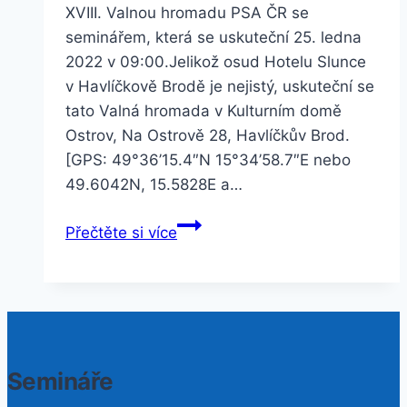
XVIII. Valnou hromadu PSA ČR se
seminářem, která se uskuteční 25. ledna
2022 v 09:00.Jelikož osud Hotelu Slunce
v Havlíčkově Brodě je nejistý, uskuteční se
tato Valná hromada v Kulturním domě
Ostrov, Na Ostrově 28, Havlíčkův Brod.
[GPS: 49°36’15.4″N 15°34’58.7″E nebo
49.6042N, 15.5828E a…
Valná
Přečtěte si více
hromada
—
2022
Semináře