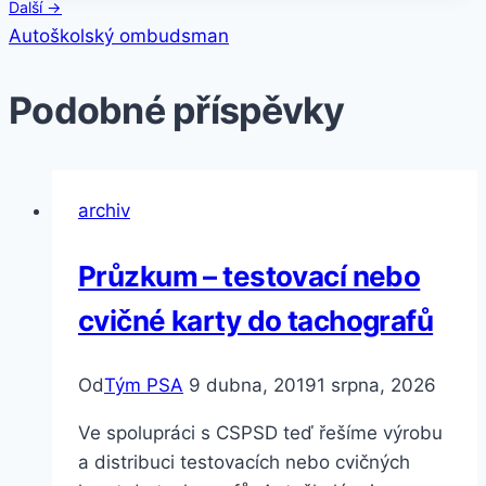
Navigace
Další →
Autoškolský ombudsman
pro
Podobné příspěvky
příspěvek
archiv
Průzkum – testovací nebo
cvičné karty do tachografů
Od
Tým PSA
9 dubna, 2019
1 srpna, 2026
Ve spolupráci s CSPSD teď řešíme výrobu
a distribuci testovacích nebo cvičných