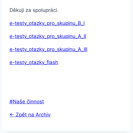
Děkuji za spolupráci.
e-testy_otazky_pro_skupinu_B_I
e-testy_otazky_pro_skupinu_A_II
e-testy_otazky_pro_skupinu_A_III
e-testy_otazky_flash
Štítky
#
Naše činnost
příspěvků:
← Zpět na Archiv