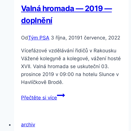
Valná hromada — 2019 —
doplnění
Od
Tým PSA
3 října, 2019
1 července, 2022
Vícefázové vzdělávání řidičů v Rakousku
Vážené kolegyně a kolegové, vážení hosté
XVII. Valná hromada se uskuteční 03.
prosince 2019 v 09:00 na hotelu Slunce v
Havlíčkově Brodě.
Valná
Přečtěte si více
hromada
—
2019
archiv
—