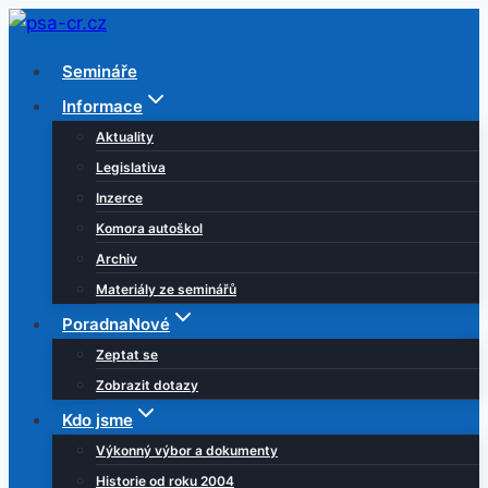
Přeskočit
na
Semináře
obsah
Informace
Aktuality
Legislativa
Inzerce
Komora autoškol
Archiv
Materiály ze seminářů
Poradna
Nové
Zeptat se
Zobrazit dotazy
Kdo jsme
Výkonný výbor a dokumenty
Historie od roku 2004