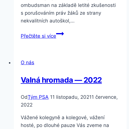
ombudsman na základě letité zkušenosti
s porušováním práv žáků ze strany
nekvalitních autoškol,…
Autoškolský
Přečtěte si více
ombudsman
O nás
Valná hromada — 2022
Od
Tým PSA
11 listopadu, 2021
1 července,
2022
Vážené kolegyně a kolegové, vážení
hosté, po dlouhé pauze Vás zveme na