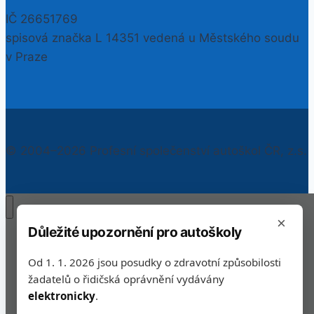
IČ 26651769
spisová značka L 14351 vedená u Městského soudu
v Praze
© 2004–2026 Profesní společenství autoškol ČR, z.s.
×
Důležité upozornění pro autoškoly
Semináře
Toggle
Informace
Od 1. 1. 2026 jsou posudky o zdravotní způsobilosti
child
menu
Aktuality
žadatelů o řidičská oprávnění vydávány
Legislativa
elektronicky
.
Inzerce